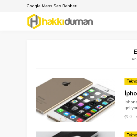
Google Maps Seo Rehberi
E
An
Tekno
İpho
İphone
geliyo
0
Tekno