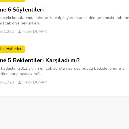
ne 6 Söylentileri
nceki konularımda iphone 5 ile ilgili yorumlarımı dile getirmiştir. İphon
aracak diye beklerken...
1.222
Hakkı DUMAN
loji Haberleri
ne 5 Beklentileri Karşıladı mı?
rkadaşlar 2012 yılının en çok sorulan sorusu buydu belkide iphone 5
ileri karşılayacak mı?...
1.728
Hakkı DUMAN