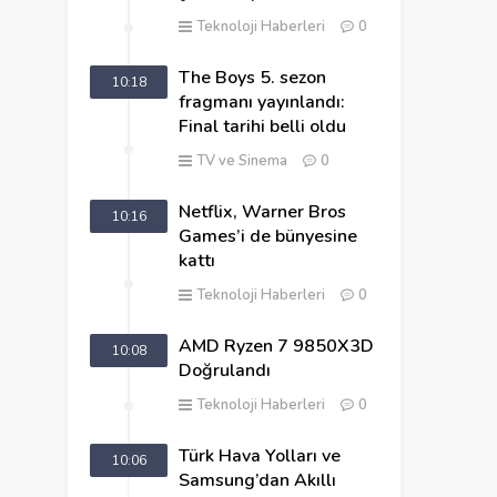
Teknoloji Haberleri
0
The Boys 5. sezon
10:18
fragmanı yayınlandı:
Final tarihi belli oldu
TV ve Sinema
0
Netflix, Warner Bros
10:16
Games’i de bünyesine
kattı
Teknoloji Haberleri
0
AMD Ryzen 7 9850X3D
10:08
Doğrulandı
Teknoloji Haberleri
0
Türk Hava Yolları ve
10:06
Samsung’dan Akıllı