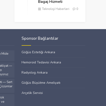
Bagaj Hizmeti
Teknoloji Haberleri
0
Sponsor Bağlantılar
Göğüs Estetiği Ankara
ı Mide
Hemoroid Tedavisi Ankara
kliyat —
zı
Radyolog Ankara
ıyoruz
i — Sert
Göğüs Büyütme Ameliyatı
 Çözümler
Arçelik Servisi
zok
a ve