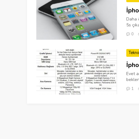
İpho
Daha ö
5s çık
0
Tekno
İpho
Evet a
beklent
1