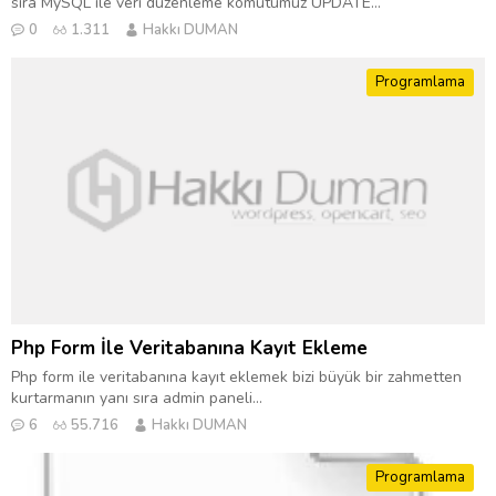
sıra MySQL ile veri düzenleme komutumuz UPDATE...
0
1.311
Hakkı DUMAN
Programlama
Php Form İle Veritabanına Kayıt Ekleme
Php form ile veritabanına kayıt eklemek bizi büyük bir zahmetten
kurtarmanın yanı sıra admin paneli...
6
55.716
Hakkı DUMAN
Programlama