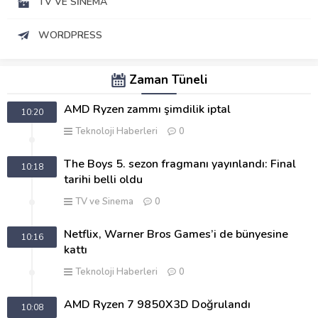
TV VE SINEMA
WORDPRESS
Zaman Tüneli
AMD Ryzen zammı şimdilik iptal
10:20
Teknoloji Haberleri
0
The Boys 5. sezon fragmanı yayınlandı: Final
10:18
tarihi belli oldu
TV ve Sinema
0
Netflix, Warner Bros Games’i de bünyesine
10:16
kattı
Teknoloji Haberleri
0
AMD Ryzen 7 9850X3D Doğrulandı
10:08