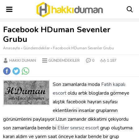
Facebook HDuman Sevenler
Grubu
Anasayfa
»
Gündemdekiler
»
Facebook HDuman Sevenler Grubu
HAKKI DUMAN
GÜNDEMDEKILER
0
1.187
Son zamanlarda moda
Fatih kapalı
escort
oldu artık bloglarda görmeye
alıştık facebook hayran sayfası
eklentilerini insanlar gruplarının
görünümlerini paylaşıyor.Uzun zamandır dikkatimi çekiyordu
son zamanlarda bende bi
Etiler sınırsız escort
grup oluşturma
kararı aldım ve yarım saat önceye kadar bende bir grup