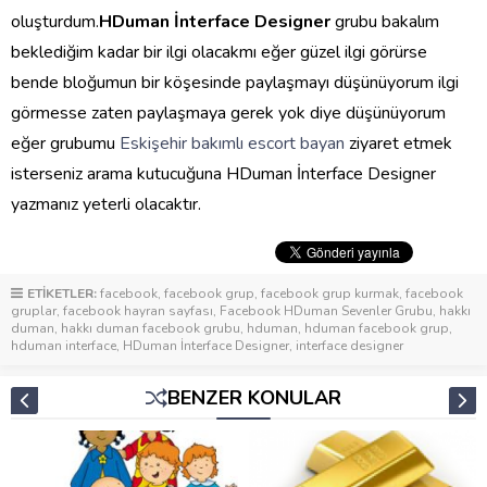
oluşturdum.
HDuman İnterface Designer
grubu bakalım
beklediğim kadar bir ilgi olacakmı eğer güzel ilgi görürse
bende bloğumun bir köşesinde paylaşmayı düşünüyorum ilgi
görmesse zaten paylaşmaya gerek yok diye düşünüyorum
eğer grubumu
Eskişehir bakımlı escort bayan
ziyaret etmek
isterseniz arama kutucuğuna HDuman İnterface Designer
yazmanız yeterli olacaktır.
ETİKETLER:
facebook
,
facebook grup
,
facebook grup kurmak
,
facebook
gruplar
,
facebook hayran sayfası
,
Facebook HDuman Sevenler Grubu
,
hakkı
duman
,
hakkı duman facebook grubu
,
hduman
,
hduman facebook grup
,
hduman interface
,
HDuman İnterface Designer
,
interface designer
BENZER KONULAR