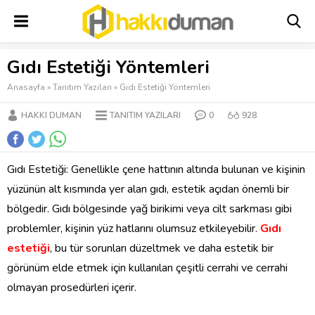
Gıdı Estetiği Yöntemleri
Anasayfa
»
Tanıtım Yazıları
»
Gıdı Estetiği Yöntemleri
HAKKI DUMAN
TANITIM YAZILARI
0
928
Gıdı Estetiği: Genellikle çene hattının altında bulunan ve kişinin
yüzünün alt kısmında yer alan gıdı, estetik açıdan önemli bir
bölgedir. Gıdı bölgesinde yağ birikimi veya cilt sarkması gibi
problemler, kişinin yüz hatlarını olumsuz etkileyebilir.
Gıdı
estetiği
, bu tür sorunları düzeltmek ve daha estetik bir
görünüm elde etmek için kullanılan çeşitli cerrahi ve cerrahi
olmayan prosedürleri içerir.