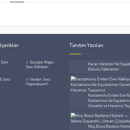
İçerikler
Tanıtım Yazıları
f Seo
Google Maps
Kararı Verenler Ne Yaşad
Seo Rehberi
Balonu Taktıranlar
25 Seo
Neden Seo
Yapmalıyım?
Kastamonu Evden Eve Na
Kastamonu’da Eşyalarını
Güvenle ve Hasarsız Taş
Muş Boya Badana Hizmet