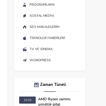
n
PROGRAMLAMA
n
SOSYAL MEDYA
e
SEO MAKALELERIM
e
TEKNOLOJI HABERLERI
TV VE SINEMA
i
a
WORDPRESS
k
a
ı
e
Zaman Tüneli
AMD Ryzen zammı
10:20
şimdilik iptal