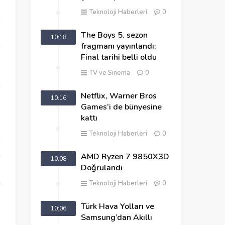
Teknoloji Haberleri
0
The Boys 5. sezon
10:18
fragmanı yayınlandı:
Final tarihi belli oldu
a
TV ve Sinema
0
Netflix, Warner Bros
10:16
Games’i de bünyesine
kattı
Teknoloji Haberleri
0
m
AMD Ryzen 7 9850X3D
10:08
Doğrulandı
k
i
Teknoloji Haberleri
0
Türk Hava Yolları ve
10:06
Samsung’dan Akıllı