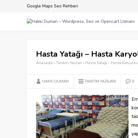
Google Maps Seo Rehberi
Hasta Yatağı – Hasta Karyo
Anasayfa
»
Tanıtım Yazıları
»
Hasta Yatağı – Hasta Karyolas
HAKKI DUMAN
TANITIM YAZILARI
0
E
ko
ta
mod
yap