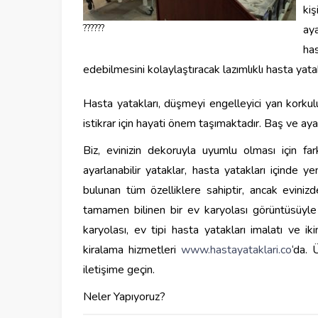
kiş
??????
aya
ha
edebilmesini kolaylaştıracak lazımlıklı hasta yata
Hasta yatakları, düşmeyi engelleyici yan korkul
istikrar için hayati önem taşımaktadır. Baş ve aya
Biz, evinizin dekoruyla uyumlu olması için far
ayarlanabilir yataklar, hasta yatakları içinde 
bulunan tüm özelliklere sahiptir, ancak evin
tamamen bilinen bir ev karyolası görüntüsüyle 
karyolası, ev tipi hasta yatakları imalatı ve iki
kiralama hizmetleri
www.hastayataklari.co
‘da. 
iletişime geçin.
Neler Yapıyoruz?