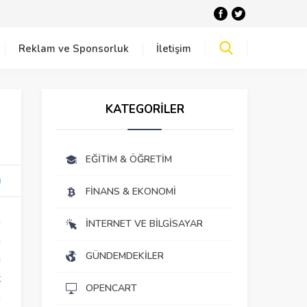
Reklam ve Sponsorluk
İletişim
KATEGORİLER
EĞITIM & ÖĞRETIM
FINANS & EKONOMI
n
İNTERNET VE BILGISAYAR
n
GÜNDEMDEKILER
ı
t
OPENCART
a