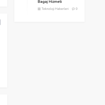
Bagaj Hizmeti
Teknoloji Haberleri
0
Uçak Oyunları ile En İyi Pilot Siz
Göml
Olun