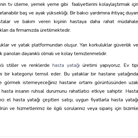
inin tv izleme, yemek yeme gibi faaliyetlerini kolaylaştırmak içi
rlanabilir baş ve ayak yüksekliği. Bir bakıcı yardımına ihtiyaç duya
stalar ve bakım veren kişinin hastaya daha rahat müdahal
kları da firmamızda üretilmektedir.
uklar ve yatak platformundan oluşur. Yan korkuluklar güvenlik v
k panoları dayanıklı olmalı ve kolay temizlenmelidir.
klı stiller ve renklerde
hasta yatağı
üretimi yapıyoruz. Ev tip
yeni bir kategoriyi temsil eder. Bu yataklar bir hastane yatağınd
izde görmek istemeyeceğiniz hastane ortamı görüntüsünden uza
hasta insanın ruhsal durumunu rahatlatıcı etkiye sahiptir. Hast
nci el hasta yatağı çeşitleri satışı, uygun fiyatlarla hasta yatağ
Ürün ve hizmetlerimiz ile ilgili sorularınız veya sipariş için biziml