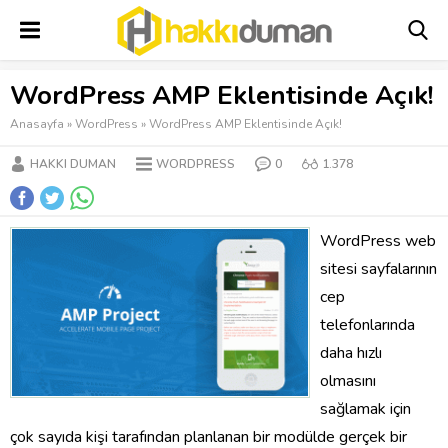
WordPress AMP Eklentisinde Açık!
Anasayfa
»
WordPress
»
WordPress AMP Eklentisinde Açık!
HAKKI DUMAN
WORDPRESS
0
1.378
WordPress web
sitesi sayfalarının
cep
telefonlarında
daha hızlı
olmasını
sağlamak için
çok sayıda kişi tarafından planlanan bir modülde gerçek bir