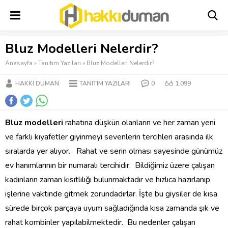
Bluz Modelleri Nelerdir?
Anasayfa
»
Tanıtım Yazıları
»
Bluz Modelleri Nelerdir?
HAKKI DUMAN
TANITIM YAZILARI
0
1.099
Bluz modelleri
rahatına düşkün olanların ve her zaman yeni
ve farklı kıyafetler giyinmeyi sevenlerin tercihleri arasında ilk
sıralarda yer alıyor. Rahat ve serin olması sayesinde günümüz
ev hanımlarının bir numaralı tercihidir. Bildiğimiz üzere çalışan
kadınların zaman kısıtlılığı bulunmaktadır ve hızlıca hazırlanıp
işlerine vaktinde gitmek zorundadırlar. İşte bu giysiler de kısa
sürede birçok parçaya uyum sağladığında kısa zamanda şık ve
rahat kombinler yapılabilmektedir. Bu nedenler çalışan