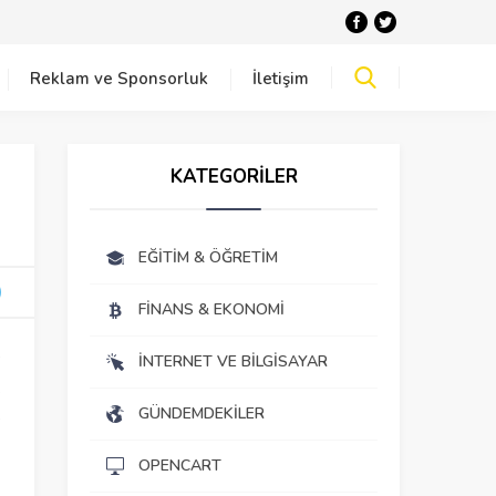
Reklam ve Sponsorluk
İletişim
KATEGORİLER
EĞITIM & ÖĞRETIM
FINANS & EKONOMI
e
İNTERNET VE BILGISAYAR
.
GÜNDEMDEKILER
e
OPENCART