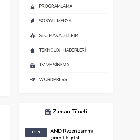
e
PROGRAMLAMA
l
SOSYAL MEDYA
SEO MAKALELERIM
e
TEKNOLOJI HABERLERI
a
i
TV VE SINEMA
WORDPRESS
Zaman Tüneli
AMD Ryzen zammı
10:20
şimdilik iptal