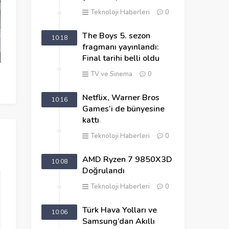
Teknoloji Haberleri
0
The Boys 5. sezon
10:18
fragmanı yayınlandı:
Final tarihi belli oldu
Uçak Oyunları ile En İyi Pilot Siz
Teknede Evlen
TV ve Sinema
0
Olun
Yapmaya Hazır
Netflix, Warner Bros
10:16
Games’i de bünyesine
kattı
Teknoloji Haberleri
0
AMD Ryzen 7 9850X3D
10:08
Doğrulandı
Teknoloji Haberleri
0
Türk Hava Yolları ve
10:06
Samsung’dan Akıllı