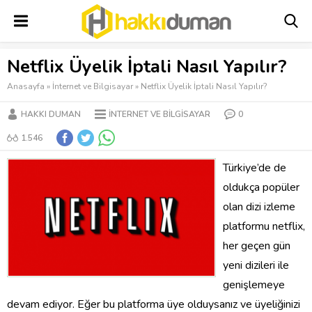
Netflix Üyelik İptali Nasıl Yapılır?
Anasayfa
»
İnternet ve Bilgisayar
»
Netflix Üyelik İptali Nasıl Yapılır?
HAKKI DUMAN
İNTERNET VE BILGISAYAR
0
1.546
Türkiye’de de
oldukça popüler
olan dizi izleme
platformu netflix,
her geçen gün
yeni dizileri ile
genişlemeye
devam ediyor. Eğer bu platforma üye olduysanız ve üyeliğinizi