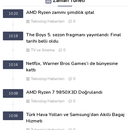
Zaman Tüneli
AMD Ryzen zammı şimdilik iptal
10:20
Teknoloji Haberleri
0
The Boys 5. sezon fragmanı yayınlandı: Final
10:18
tarihi belli oldu
TV ve Sinema
0
Netflix, Warner Bros Games’i de bünyesine
10:16
kattı
Teknoloji Haberleri
0
AMD Ryzen 7 9850X3D Doğrulandı
10:08
Teknoloji Haberleri
0
Türk Hava Yolları ve Samsung’dan Akıllı Bagaj
10:06
Hizmeti
Teknoloji Haberleri
0