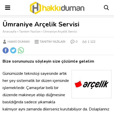
Ümraniye Arçelik Servisi
Anasayfa
»
Tanıtım Yazıları
»
Ümraniye Arçelik Servisi
HAKKI DUMAN
TANITIM YAZILARI
0
1.122
Bize sorununuzu söyleyin size çözümle gelelim
Günümüzde teknoloji sayesinde artık
her şey sistematik bir düzen içerisinde
işlemektedir. Çamaşırlar belli bir
düzende makineye atılıp düğmesine
basıldığında sadece yıkamakla
kalmıyor aynı zamanda dilerseniz kurutabiliyor da. Dolaplarınız