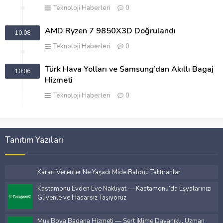
Teknoloji Haberleri
0
AMD Ryzen 7 9850X3D Doğrulandı
10:08
Teknoloji Haberleri
0
Türk Hava Yolları ve Samsung’dan Akıllı Bagaj
10:06
Hizmeti
Teknoloji Haberleri
0
Tanıtım Yazıları
Kararı Verenler Ne Yaşadı Mide Balonu Taktıranlar
Kastamonu Evden Eve Nakliyat — Kastamonu’da Eşyalarınızı
Güvenle ve Hasarsız Taşıyoruz
Muş Boya Badana Hizmeti — Sert İklime Dayanıklı, Uzman