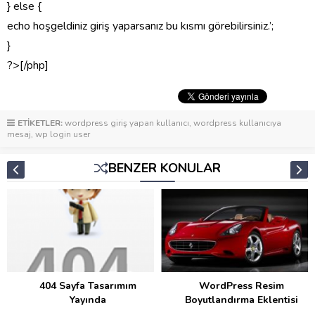
} else {
echo hoşgeldiniz giriş yaparsanız bu kısmı görebilirsiniz.’;
}
?>[/php]
ETİKETLER:
wordpress giriş yapan kullanıcı
,
wordpress kullanıcıya
mesaj
,
wp login user
BENZER KONULAR
404 Sayfa Tasarımım
WordPress Resim
Yayında
Boyutlandırma Eklentisi