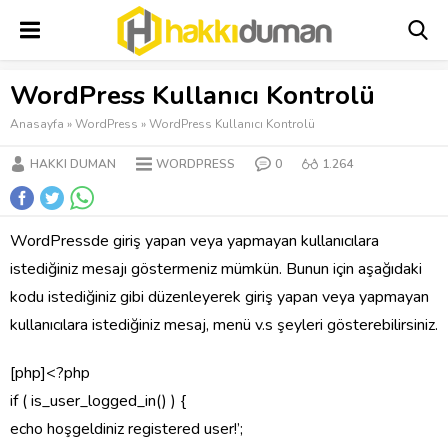
WordPress Kullanıcı Kontrolü
Anasayfa
»
WordPress
»
WordPress Kullanıcı Kontrolü
HAKKI DUMAN
WORDPRESS
0
1.264
WordPressde giriş yapan veya yapmayan kullanıcılara
istediğiniz mesajı göstermeniz mümkün. Bunun için aşağıdaki
kodu istediğiniz gibi düzenleyerek giriş yapan veya yapmayan
kullanıcılara istediğiniz mesaj, menü v.s şeyleri gösterebilirsiniz.
[php]<?php
if ( is_user_logged_in() ) {
echo hoşgeldiniz registered user!’;