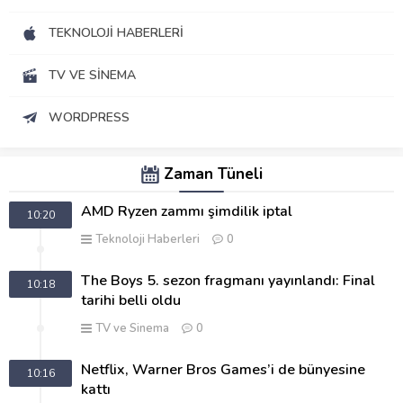
TEKNOLOJI HABERLERI
TV VE SINEMA
WORDPRESS
Zaman Tüneli
AMD Ryzen zammı şimdilik iptal
10:20
Teknoloji Haberleri
0
The Boys 5. sezon fragmanı yayınlandı: Final
10:18
tarihi belli oldu
TV ve Sinema
0
Netflix, Warner Bros Games’i de bünyesine
10:16
kattı