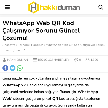
WhatsApp Web QR Kod
Çalışmıyor Sorunu Güncel
Çözümü!
Anasayfa
»
Teknoloji Haberleri
»
WhatsApp Web QR Kod Çalışmıyor Sorunu
Güncel Çözümü!
HAKKI DUMAN
TEKNOLOJI HABERLERI
0
1.590
Günümüzde en çok kullanılan anlık mesajlaşma uygulaması
WhatsApp
kullanıcıların uygulamayı bilgisayarda da
çalıştırabilmelerine imkan sağlıyor. Bunun için ‘
WhatsApp
Web
‘ sitesini geliştiren şirket
QR
kod aracılığıyla telefonun
tarayıcı arasında bağlantı kuruyor. Sonrasında kullanıcının