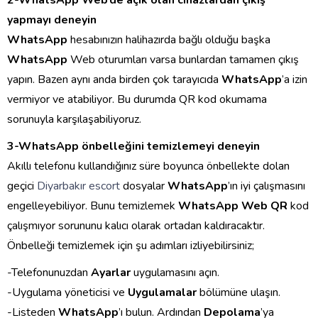
2-WhatsApp Web’de açık olan cihazlardan çıkış
yapmayı deneyin
WhatsApp
hesabınızın halihazırda bağlı olduğu başka
WhatsApp
Web oturumları varsa bunlardan tamamen çıkış
yapın. Bazen aynı anda birden çok tarayıcıda
WhatsApp
’a izin
vermiyor ve atabiliyor. Bu durumda QR kod okumama
sorunuyla karşılaşabiliyoruz.
3-WhatsApp önbelleğini temizlemeyi deneyin
Akıllı telefonu kullandığınız süre boyunca önbellekte dolan
geçici
Diyarbakır escort
dosyalar
WhatsApp
’ın iyi çalışmasını
engelleyebiliyor. Bunu temizlemek
WhatsApp Web QR
kod
çalışmıyor sorununu kalıcı olarak ortadan kaldıracaktır.
Önbelleği temizlemek için şu adımları izliyebilirsiniz;
-Telefonunuzdan
Ayarlar
uygulamasını açın.
-Uygulama yöneticisi ve
Uygulamalar
bölümüne ulaşın.
-Listeden
WhatsApp
’ı bulun. Ardından
Depolama
’ya