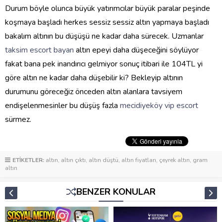
Durum böyle olunca büyük yatırımcılar büyük paralar peşinde
koşmaya başladı herkes sessiz sessiz altın yapmaya başladı
bakalım altının bu düşüşü ne kadar daha sürecek. Uzmanlar
taksim escort bayan
altın epeyi
daha düşeceğini söylüyor
fakat bana pek inandırıcı gelmiyor sonuç itibari ile 104TL yi
göre altın ne kadar daha düşebilir ki? Bekleyip altının
durumunu göreceğiz önceden altın alanlara tavsiyem
endişelenmesinler bu düşüş fazla
mecidiyeköy vip escort
sürmez.
ETİKETLER:
altın
,
altın çıktı
,
altın düştü
,
altın fiyatları
,
çeyrek altın
,
gram
altın
BENZER KONULAR