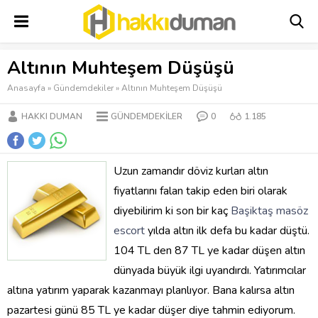
Altının Muhteşem Düşüşü
Anasayfa
»
Gündemdekiler
»
Altının Muhteşem Düşüşü
HAKKI DUMAN
GÜNDEMDEKILER
0
1.185
Uzun zamandır döviz kurları altın
fiyatlarını falan takip eden biri olarak
diyebilirim ki son bir kaç
Başiktaş masöz
escort
yılda altın ilk defa bu kadar düştü.
104 TL den 87 TL ye kadar düşen altın
dünyada büyük ilgi uyandırdı. Yatırımcılar
altına yatırım yaparak kazanmayı planlıyor. Bana kalırsa altın
pazartesi günü 85 TL ye kadar düşer diye tahmin ediyorum.