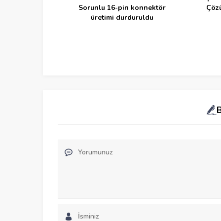
rogramlar !
Sorunlu 16-pin konnektör
Çözü
üretimi durduruldu