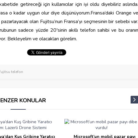
betide getireceği için kullanıcılar için iyi oldu diyebiliriz aslında
piyasa o kadar uygun olur diye düşünüyorum.Fransa’daki Orange v
u pazarlayacak olan Fujitsu’nun Fransa’yı seçmesinin bir sebebi var
rubunun sadece yüzde 20′sinin akıllı telefon sahibi ve bu oranı
or. Bekleyelim ve olacakları görelim.
fujitsu telefon
BENZER KONULAR
ya’dan Kuş Gribine Yaratıcı
Microsoft’un mobil pazar payı