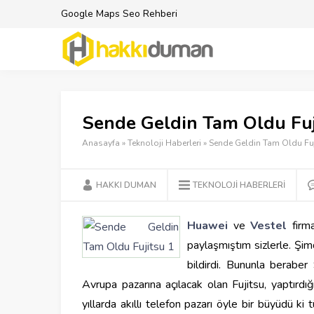
Google Maps Seo Rehberi
Sende Geldin Tam Oldu Fuj
Anasayfa
»
Teknoloji Haberleri
»
Sende Geldin Tam Oldu Fuj
HAKKI DUMAN
TEKNOLOJI HABERLERI
Huawei
ve
Vestel
firma
paylaşmıştım sizlerle. Şimd
bildirdi. Bununla berabe
Avrupa pazarına açılacak olan Fujitsu, yaptırdı
yıllarda akıllı telefon pazarı öyle bir büyüdü ki t