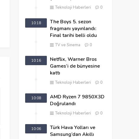
Patentini Aldı!
Teknoloji Haberleri
0
The Boys 5. sezon
10:18
fragmanı yayınlandı:
Teknoloji Dev
Final tarihi belli oldu
Türkiye’de üret
TV ve Sinema
0
Netflix, Warner Bros
10:16
Games’i de bünyesine
kattı
Teknoloji Haberleri
0
AMD Ryzen 7 9850X3D
10:08
Doğrulandı
Teknoloji Haberleri
0
Türk Hava Yolları ve
10:06
Samsung’dan Akıllı