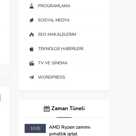
.
PROGRAMLAMA
e
SOSYAL MEDYA
.
n
SEO MAKALELERIM
TEKNOLOJI HABERLERI
TV VE SINEMA
WORDPRESS
Zaman Tüneli
AMD Ryzen zammı
10:20
şimdilik iptal
Apple, Çift Ekranlı MacBook