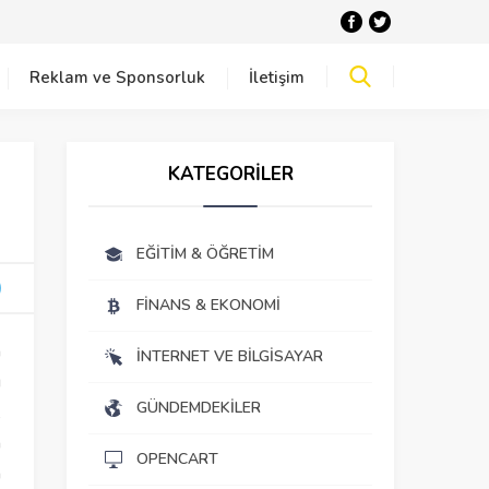
Reklam ve Sponsorluk
İletişim
KATEGORİLER
EĞITIM & ÖĞRETIM
FINANS & EKONOMI
a
İNTERNET VE BILGISAYAR
ı
GÜNDEMDEKILER
,
n
OPENCART
n