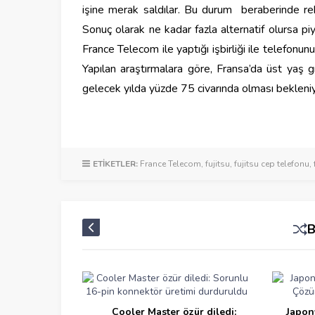
işine merak saldılar. Bu durum
beraberinde reka
Sonuç olarak ne kadar fazla alternatif olursa 
France Telecom ile yaptığı işbirliği ile telefonun
Yapılan araştırmalara göre, Fransa’da üst yaş g
gelecek yılda yüzde 75 civarında olması bekleniy
ETİKETLER:
France Telecom
,
fujitsu
,
fujitsu cep telefonu
,
ı Ölçmek İçin
Cooler Master özür diledi:
Japon