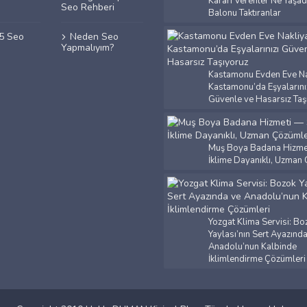
Kararı Verenler Ne Yaşad
Seo Rehberi
Balonu Taktıranlar
25 Seo
Neden Seo
Yapmalıyım?
Kastamonu Evden Eve Na
Kastamonu’da Eşyalarını
Güvenle ve Hasarsız Taş
Muş Boya Badana Hizmet
İklime Dayanıklı, Uzman
Yozgat Klima Servisi: Bo
Yaylası’nın Sert Ayazınd
Anadolu’nun Kalbinde
İklimlendirme Çözümleri