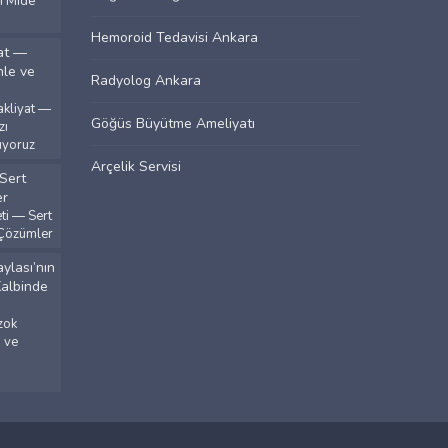
ı Mide
Hemoroid Tedavisi Ankara
Radyolog Ankara
kliyat —
Göğüs Büyütme Ameliyatı
zı
ıyoruz
Arçelik Servisi
i — Sert
 Çözümler
zok
a ve