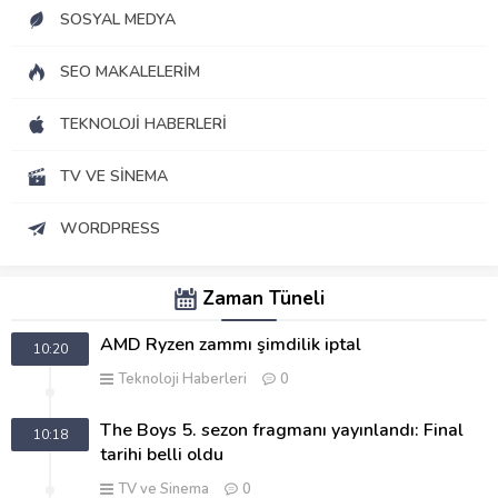
SOSYAL MEDYA
SEO MAKALELERIM
TEKNOLOJI HABERLERI
TV VE SINEMA
WORDPRESS
Zaman Tüneli
AMD Ryzen zammı şimdilik iptal
10:20
Teknoloji Haberleri
0
The Boys 5. sezon fragmanı yayınlandı: Final
10:18
tarihi belli oldu
TV ve Sinema
0