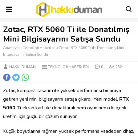
Zotac, RTX 5060 Ti ile Donatılmış
Mini Bilgisayarını Satışa Sundu
Anasayfa
»
Teknoloji Haberleri
»
Zotac, RTX 5060 Ti ile Donatılmış Mini
Bilgisayarını Satışa Sundu
HAKKI DUMAN
TEKNOLOJI HABERLERI
0
232
Zotac, kompakt tasarım ile yüksek performansı bir araya
getiren yeni mini bilgisayarını satışa çıkardı. Yeni model,
RTX
5060 Ti
ekran kartı ile donatılarak hem oyun hem de içerik
üretimi için güçlü bir çözüm sunuyor.
Küçük boyutlarına rağmen yüksek performans vaadeden cihaz,