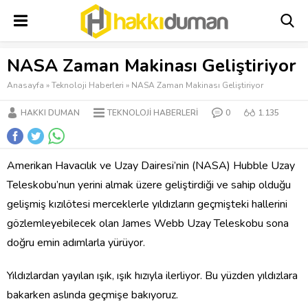
NASA Zaman Makinası Geliştiriyor
Anasayfa
»
Teknoloji Haberleri
»
NASA Zaman Makinası Geliştiriyor
HAKKI DUMAN
TEKNOLOJI HABERLERI
0
1.135
Amerikan Havacılık ve Uzay Dairesi’nin (NASA) Hubble Uzay
Teleskobu’nun yerini almak üzere geliştirdiği ve sahip olduğu
gelişmiş kızılötesi merceklerle yıldızların geçmişteki hallerini
gözlemleyebilecek olan James Webb Uzay Teleskobu sona
doğru emin adımlarla yürüyor.
Yıldızlardan yayılan ışık, ışık hızıyla ilerliyor. Bu yüzden yıldızlara
bakarken aslında geçmişe bakıyoruz.