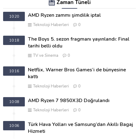
Zaman Tüneli
AMD Ryzen zammı şimdilik iptal
10:20
Teknoloji Haberleri
0
The Boys 5. sezon fragmanı yayınlandı: Final
10:18
tarihi belli oldu
TV ve Sinema
0
Netflix, Warner Bros Games’i de bünyesine
10:16
kattı
Teknoloji Haberleri
0
AMD Ryzen 7 9850X3D Doğrulandı
10:08
Teknoloji Haberleri
0
Türk Hava Yolları ve Samsung’dan Akıllı Bagaj
10:06
Hizmeti