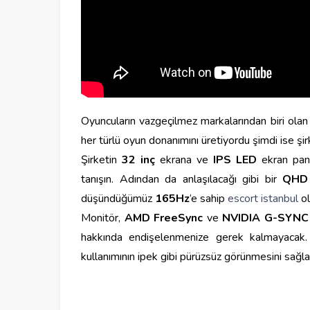
Oyuncuların vazgeçilmez markalarından biri ola
her türlü oyun donanımını üretiyordu şimdi ise şir
Şirketin
32 inç
ekrana ve
IPS LED
ekran pane
tanışın. Adından da anlaşılacağı gibi bir
QHD
düşündüğümüz
165Hz
‘e sahip
escort istanbul
ol
Monitör,
AMD FreeSync
ve
NVIDIA G-SYNC
hakkında endişelenmenize gerek kalmayacak.
kullanımının ipek gibi pürüzsüz görünmesini sağl