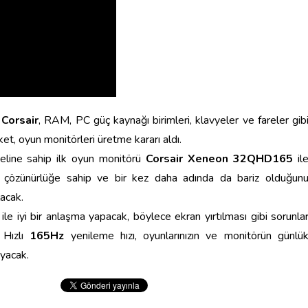
n
Corsair
, RAM, PC güç kaynağı birimleri, klavyeler ve fareler gib
ket, oyun monitörleri üretme kararı aldı.
line sahip ilk oyun monitörü
Corsair Xeneon 32QHD165
il
çözünürlüğe sahip ve bir kez daha adında da bariz olduğun
acak.
ile iyi bir anlaşma yapacak, böylece ekran yırtılması gibi sorunla
 Hızlı
165Hz
yenileme hızı, oyunlarınızın ve monitörün günlü
ayacak.