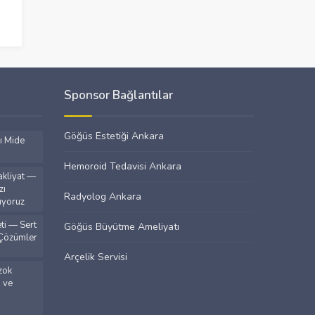
Sponsor Bağlantılar
Göğüs Estetiği Ankara
ı Mide
Hemoroid Tedavisi Ankara
kliyat —
zı
Radyolog Ankara
ıyoruz
i — Sert
Göğüs Büyütme Ameliyatı
 Çözümler
Arçelik Servisi
zok
a ve