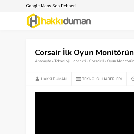
Google Maps Seo Rehberi
Corsair İlk Oyun Monitörün
Anasayfa
»
Teknoloji Haberleri
»
Corsair İlk Oyun Monitörün
HAKKI DUMAN
TEKNOLOJI HABERLERI