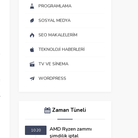
PROGRAMLAMA
SOSYAL MEDYA
SEO MAKALELERIM
TEKNOLOJI HABERLERI
i
TV VE SINEMA
e
WORDPRESS
u
r
k
Zaman Tüneli
AMD Ryzen zammı
10:20
şimdilik iptal