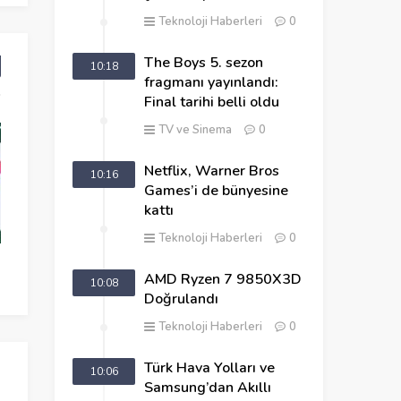
Teknoloji Haberleri
0
The Boys 5. sezon
10:18
fragmanı yayınlandı:
Final tarihi belli oldu
TV ve Sinema
0
Netflix, Warner Bros
10:16
Games’i de bünyesine
kattı
Teknoloji Haberleri
0
Android Cihazı Hızlı Şarj
iPhone 14 Pro Ta
AMD Ryzen 7 9850X3D
Etmenin Yolları
Sızdı
10:08
Doğrulandı
Teknoloji Haberleri
0
Türk Hava Yolları ve
10:06
Samsung’dan Akıllı